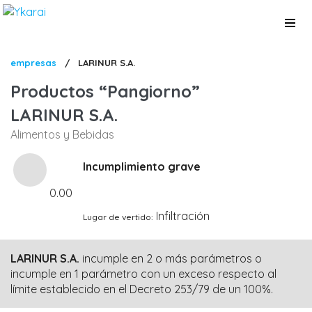
Pasar
al
contenido
principal
Sobrescribir
empresas
/
LARINUR S.A.
enlaces
Productos
Pangiorno
de
LARINUR S.A.
ayuda
Alimentos y Bebidas
a
la
Incumplimiento grave
navegación
0.00
Infiltración
Lugar de vertido
LARINUR S.A.
incumple en 2 o más parámetros o
incumple en 1 parámetro con un exceso respecto al
límite establecido en el Decreto 253/79 de un 100%.