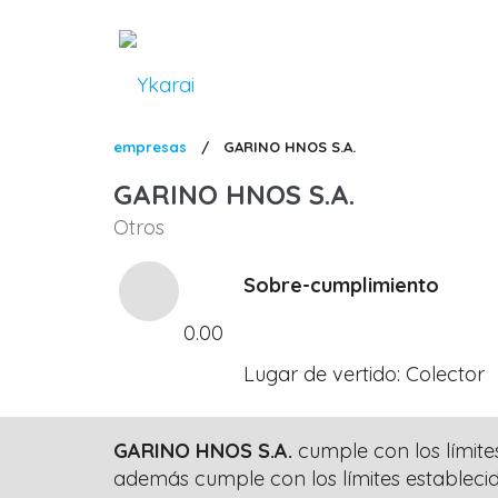
Pasar
al
contenido
principal
Sobrescribir
empresas
/
GARINO HNOS S.A.
enlaces
GARINO HNOS S.A.
de
Otros
ayuda
a
Sobre-cumplimiento
la
0.00
navegación
Lugar de vertido
Colector
GARINO HNOS S.A.
cumple con los límite
además cumple con los límites estableci